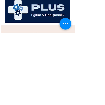
Adres
Nilüfer/BURSA
E-Mail
umitbeynel
@
plusegitimdanismanlik
.com