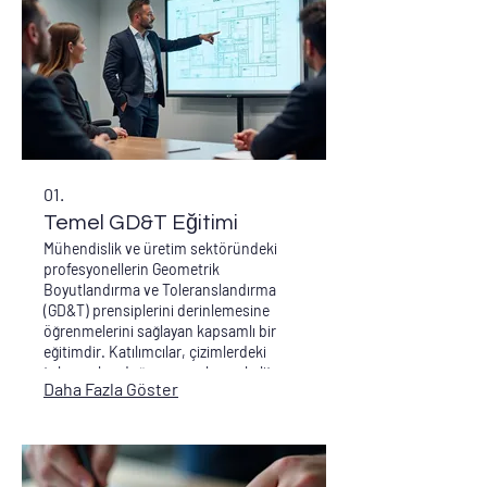
01.
Temel GD&T Eğitimi
Mühendislik ve üretim sektöründeki
profesyonellerin Geometrik
Boyutlandırma ve Toleranslandırma
(GD&T) prensiplerini derinlemesine
öğrenmelerini sağlayan kapsamlı bir
eğitimdir. Katılımcılar, çizimlerdeki
toleransları doğru yorumlama, kalite
Daha Fazla Göster
kontrol süreçlerini iyileştirme ve üretim
hatalarını azaltma becerileri
kazanacaktır. Bu eğitim, ürün kalitesini
artırmak ve maliyetleri düşürmek için
kritik öneme sahiptir.