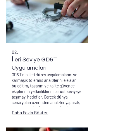
02.
İleri Seviye GD&T
Uygulamaları
GD&T'nin ileri düzey uygulamalarını ve
karmaşık tolerans analizlerini ele alan
bu eğitim, tasarım ve kalite güvence
ekiplerinin yetkinliklerini bir üst seviyeye
taşımayı hedefler. Gerçek dünya
senaryoları üzerinden analizler yaparak,
tolerans yığılmaları ve uyumluluk
Daha Fazla Göster
sorunlarını çözme yeteneklerini
geliştirmeyi amaçlar. İleri GD&T bilgisi,
ürün geliştirme süreçlerini hızlandırır ve
riskleri minimize eder.