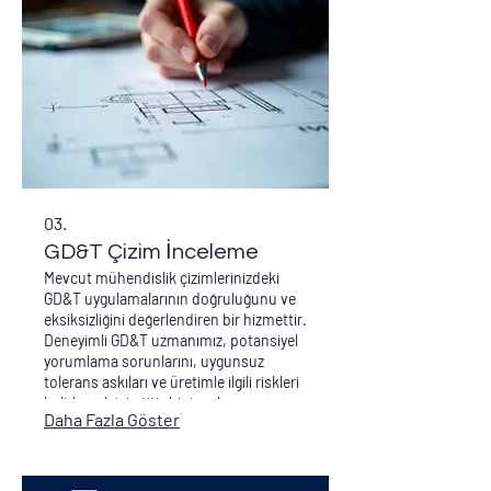
03.
GD&T Çizim İnceleme
Mevcut mühendislik çizimlerinizdeki
GD&T uygulamalarının doğruluğunu ve
eksiksizliğini değerlendiren bir hizmettir.
Deneyimli GD&T uzmanımız, potansiyel
yorumlama sorunlarını, uygunsuz
tolerans askıları ve üretimle ilgili riskleri
belirlemek için titiz bir inceleme yapar.
Daha Fazla Göster
Bu hizmet, tasarımlarınızın uluslararası
standartlara uygunluğunu sağlayarak
hata oranını düşürmeye yardımcı olur.